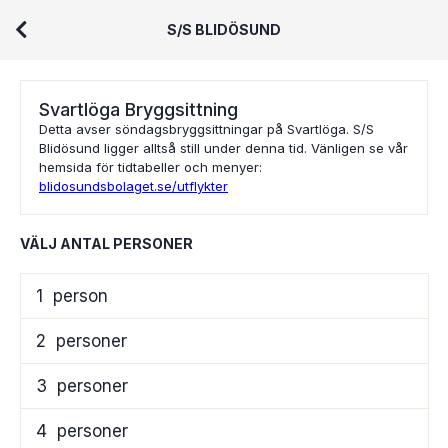
S/S BLIDÖSUND
Svartlöga Bryggsittning
Detta avser söndagsbryggsittningar på Svartlöga. S/S
Blidösund ligger alltså still under denna tid. Vänligen se vår
hemsida för tidtabeller och menyer:
blidosundsbolaget.se/utflykter
VÄLJ ANTAL PERSONER
1
person
2
personer
3
personer
4
personer