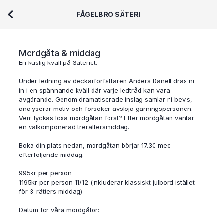
FÅGELBRO SÄTERI
Mordgåta & middag
En kuslig kväll på Säteriet.
Under ledning av deckarförfattaren Anders Danell dras ni
in i en spännande kväll där varje ledtråd kan vara
avgörande. Genom dramatiserade inslag samlar ni bevis,
analyserar motiv och försöker avslöja gärningspersonen.
Vem lyckas lösa mordgåtan först? Efter mordgåtan väntar
en välkomponerad trerättersmiddag.
Boka din plats nedan, mordgåtan börjar 17.30 med
efterföljande middag.
995kr per person
1195kr per person 11/12 (inkluderar klassiskt julbord istället
för 3-rätters middag)
Datum för våra mordgåtor: