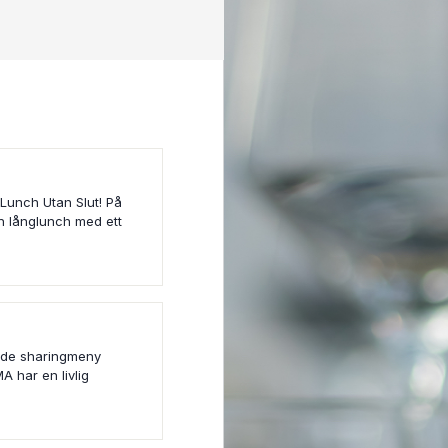
 Lunch Utan Slut! På
n långlunch med ett
nde sharingmeny
A har en livlig