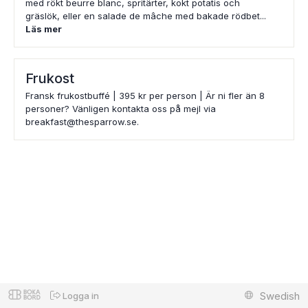
med rökt beurre blanc, spritärter, kokt potatis och
gräslök, eller en salade de mâche med bakade rödbet...
Läs mer
Frukost
Fransk frukostbuffé | 395 kr per person | Är ni fler än 8
personer? Vänligen kontakta oss på mejl via
breakfast@thesparrow.se.
Swedish
Logga in