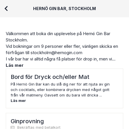
HERNÖ GIN BAR, STOCKHOLM
Välkommen att boka din upplevelse på Hernö Gin Bar
Stockholm.
Vid bokningar om 9 personer eller fler, vänligen skicka en
förfrågan till stockholm@hernogin.com
I vår bar har vi alltid några få platser för drop in, men vi
rekommenderar att du bokar bord för garanterad plats.
Läs mer
Bord för Dryck och/eller Mat
På Hernö Gin Bar kan du slå dig ner för att njuta av gin
och cocktails, eller kombinera drycken med något gott
från vår matmeny. Oavsett om du bara vill dricka ...
Läs mer
Ginprovning
Bekräftas med betalkort