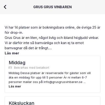
GRUS GRUS VINBAREN
Vi har 14 platser som är bokningsbara online, de övriga 25 är
för drop-in.
Grus Grus är en liten, något livlig och ibland högljudd vinbar.
Vi är därför inte så barnvänliga och kan ej ta emot
barnvagnar då det är trångt.
Vi välkomnar hundar
Läs mer
Varmt välkomna
Middag
Bekräftas med betalkort
Middag Dessa platser är reserverade för gäster som vill
äta en middag för upp till 5 personer Är ni mellan 6-7
personer mailar oss på info@grusgrusvinbaren.se ...
Läs mer
Köksluckan