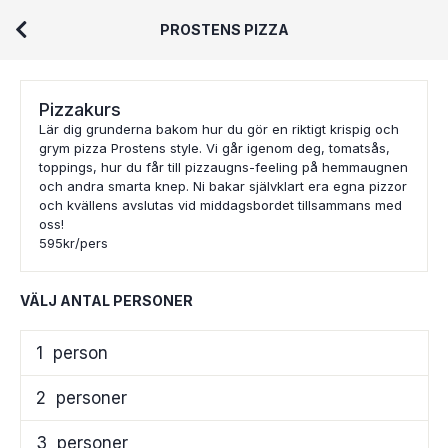
PROSTENS PIZZA
Pizzakurs
Lär dig grunderna bakom hur du gör en riktigt krispig och
grym pizza Prostens style. Vi går igenom deg, tomatsås,
toppings, hur du får till pizzaugns-feeling på hemmaugnen
och andra smarta knep. Ni bakar självklart era egna pizzor
och kvällens avslutas vid middagsbordet tillsammans med
oss!
595kr/pers
VÄLJ ANTAL PERSONER
1
person
2
personer
3
personer