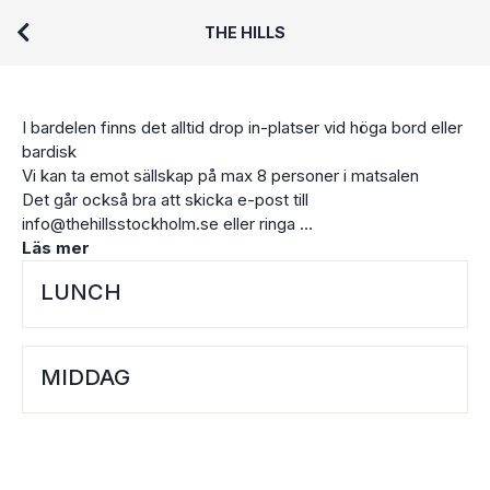
THE HILLS
I bardelen finns det alltid drop in-platser vid höga bord eller
bardisk
Vi kan ta emot sällskap på max 8 personer i matsalen
Det går också bra att skicka e-post till
info@thehillsstockholm.se eller ringa
08-678 00 01 om du inte hittar bord eller dagar du söker.
Läs mer
För större sällskap ber vi er kontakta oss på
LUNCH
info@thehillsstockholm.se för bokningsförfrågan.
Varmt välkommen!
MIDDAG